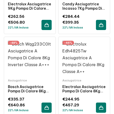
Electrolux Asciugatrice
Candy Asciugatrice
9Kg Pompa Di Calore
Incasso 7Kg Pompa Di
Inverter Classe A++
Calore WiFi Classe A+
€
262.56
€
284.44
Libera Installazione
€
506.80
€
399.35
22% IVA Inclusa
22% IVA Inclusa
-48%
-46%
Asciugatrice
Asciugatrice
Bosch Asciugatrice
Electrolux Asciugatrice
Pompa Di Calore 8Kg
Pompa Di Calore 8Kg
Inverter Classe A+++
Classe A++
€
335.37
€
244.95
Libera Installazione
Installazione Libera
Bianco
€
640.86
€
457.29
22% IVA Inclusa
22% IVA Inclusa