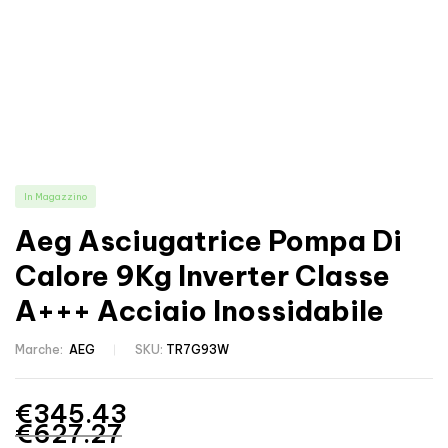
In Magazzino
Aeg Asciugatrice Pompa Di
Calore 9Kg Inverter Classe
A+++ Acciaio Inossidabile
Marche:
AEG
SKU:
TR7G93W
€
345.43
€
627.27