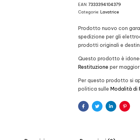
EAN:
7333394104379
Categorie:
Lavatrice
Prodotto nuovo con garanz
spedizione per gli elett
prodotti originali e desti
Questo prodotto è idoneo
Restituzione
per maggiori
Per questo prodotto si ap
politica sulle
Modalità di
Facebook
Twitter
Linkedin
Pintere