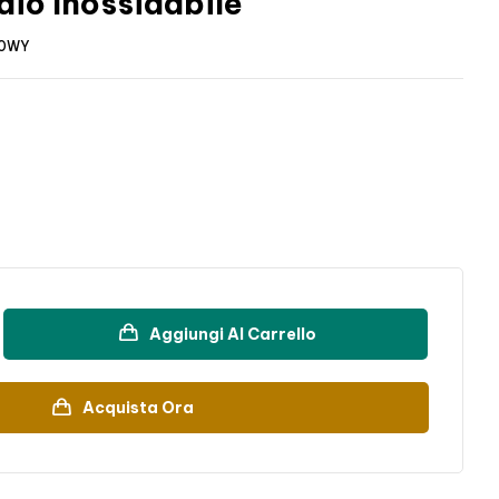
aio Inossidabile
10WY
Aggiungi Al Carrello
Acquista Ora