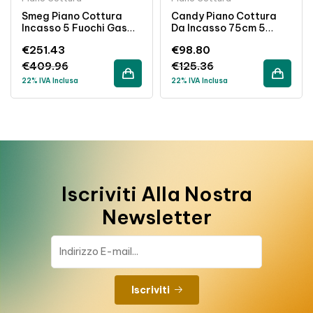
Smeg Piano Cottura
Candy Piano Cottura
Incasso 5 Fuochi Gas
Da Incasso 75cm 5
70cm Griglie Ghisa
Fuochi A Gas Inox
€
251.43
€
98.80
Colore Panna
€
409.96
€
125.36
22% IVA Inclusa
22% IVA Inclusa
Iscriviti Alla Nostra
Newsletter
Iscriviti