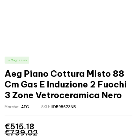
In Magazzino
Aeg Piano Cottura Misto 88
Cm Gas E Induzione 2 Fuochi
3 Zone Vetroceramica Nero
Marche:
AEG
SKU:
HDB95623NB
€
515.18
€
739.02