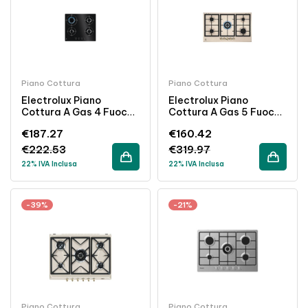
Piano Cottura
Piano Cottura
Electrolux Piano
Electrolux Piano
Cottura A Gas 4 Fuochi
Cottura A Gas 5 Fuochi
In Cristallo Nero Da
86 Cm Griglie In Ghisa
€
187.27
€
160.42
Incasso 60 Cm
Colore Sabbia
€
222.53
€
319.97
22% IVA Inclusa
22% IVA Inclusa
-39%
-21%
Piano Cottura
Piano Cottura