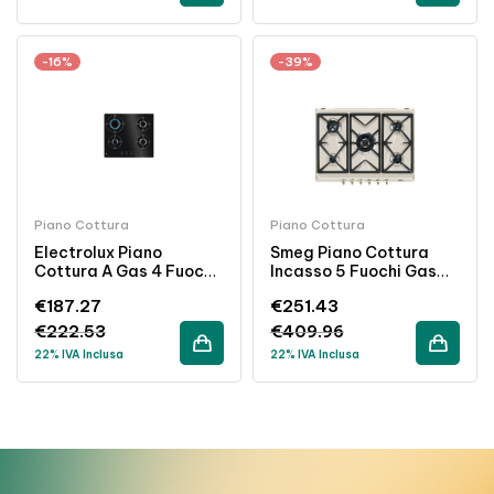
-16%
-39%
Piano Cottura
Piano Cottura
Electrolux Piano
Smeg Piano Cottura
Cottura A Gas 4 Fuochi
Incasso 5 Fuochi Gas
In Cristallo Nero Da
70cm Griglie Ghisa
€
187.27
€
251.43
Incasso 60 Cm
Colore Panna
€
222.53
€
409.96
22% IVA Inclusa
22% IVA Inclusa