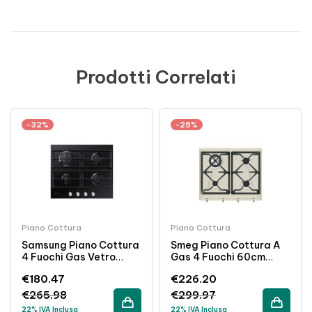
Prodotti Correlati
-32%
-25%
Piano Cottura
Piano Cottura
Samsung Piano Cottura
Smeg Piano Cottura A
4 Fuochi Gas Vetro
Gas 4 Fuochi 60cm
Temperato Griglie
Colore Avena Incasso
€
180.47
€
226.20
Ghisa 60cm Nero
€
265.98
€
299.97
22% IVA Inclusa
22% IVA Inclusa